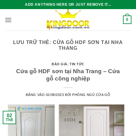
Bỏ
ADD ANYTHING HERE OR JUST REMOVE IT...
qua
nội
0
dung
LƯU TRỮ THẺ:
CỬA GỖ HDF SƠN TẠI NHA
THANG
BÁO GIÁ
,
TIN TỨC
Cửa gỗ HDF sơn tại Nha Trang – Cửa
gỗ công nghiệp
ĐĂNG VÀO
02/08/2023
BỞI
PHÒNG NGỦ CỬA GỖ
02
Th8