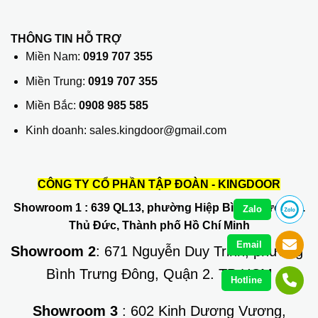
THÔNG TIN HỖ TRỢ
Miền Nam:
0919 707 355
Miền Trung:
0919 707 355
Miền Bắc:
0908 985 585
Kinh doanh: sales.kingdoor@gmail.com
CÔNG TY CỔ PHẦN TẬP ĐOÀN - KINGDOOR
Showroom 1
: 639 QL13, phường Hiệp Bình Phước, Q.
Zalo
Thủ Đức, Thành phố Hồ Chí Minh
Email
Showroom 2
: 671 Nguyễn Duy Trinh, phường
Bình Trưng Đông, Quận 2. TP HCM
Hotline
Showroom 3
: 602 Kinh Dương Vương,