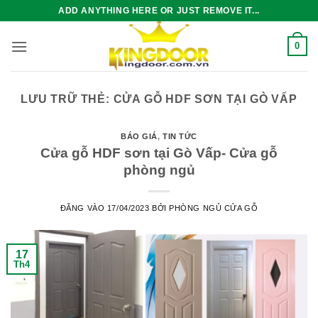
Bỏ
ADD ANYTHING HERE OR JUST REMOVE IT...
qua
nội
0
dung
LƯU TRỮ THẺ:
CỬA GỖ HDF SƠN TẠI GÒ VẤP
BÁO GIÁ
,
TIN TỨC
Cửa gỗ HDF sơn tại Gò Vấp- Cửa gỗ
phòng ngủ
ĐĂNG VÀO
17/04/2023
BỞI
PHÒNG NGỦ CỬA GỖ
17
Th4