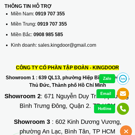
THÔNG TIN HỖ TRỢ
Miền Nam:
0919 707 355
Miền Trung:
0919 707 355
Miền Bắc:
0908 985 585
Kinh doanh: sales.kingdoor@gmail.com
CÔNG TY CỔ PHẦN TẬP ĐOÀN - KINGDOOR
Showroom 1
: 639 QL13, phường Hiệp Bình Phước, Q.
Zalo
Thủ Đức, Thành phố Hồ Chí Minh
Email
Showroom 2
: 671 Nguyễn Duy Trinh, phường
Bình Trưng Đông, Quận 2. TP HCM
Hotline
Showroom 3
: 602 Kinh Dương Vương,
phường An Lạc, Bình Tân, TP HCM