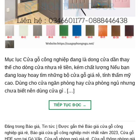
Mục lục Cửa gỗ công nghiệp đang là dong cửa dần thay
thế cho dòng cửa nhựa rẻ tiền, kém chất lượng Nếu bạn
đang loay hoay tìm những bộ cửa gỗ giá rẻ, tính thẩm mỹ
cao. Dùng cho cửa ngăn phòng hay cửa phòng ngủ nhưng
chưa biết nên dùng cửa gì . […]
TIẾP TỤC ĐỌC
→
Đăng trong
Báo giá
,
Tin tức
|
Được gắn thẻ
Báo giá cửa gỗ công
nghiệp giá rẻ
,
Báo giá cửa gỗ công nghiệp mới nhất năm 2023
,
Cửa gỗ
HDF sơn tại Gò Vấp
,
Cửa gỗ phòng ngủ giá rẻ
,
Cửa gỗ thông phòng giá