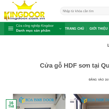
Bỏ
qua
Tìm
kiếm:
nội
dung
Cửa công nghiệp Kingdoor
TRANG CHỦ
GIỚI THIỆU
Danh mục sản phẩm
Cửa gỗ HDF sơn tại Qu
ĐĂNG VÀO
16
16
Th8