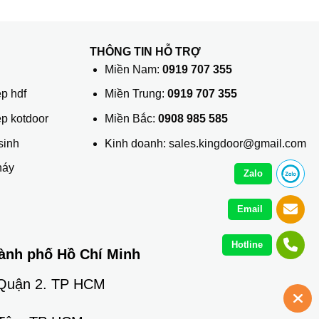
THÔNG TIN HỖ TRỢ
ủ
Miền Nam:
0919 707 355
p hdf
Miền Trung:
0919 707 355
ệp kotdoor
Miền Bắc:
0908 985 585
sinh
Kinh doanh: sales.kingdoor@gmail.com
háy
Zalo
Email
Hotline
ành phố Hồ Chí Minh
 Quận 2. TP HCM