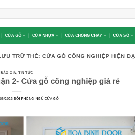
CỬA GỖ
CỬA NHỰA
CỬA CHỐNG CHÁY
CỬA SỔ
LƯU TRỮ THẺ:
CỬA GỖ CÔNG NGHIỆP HIỆN ĐẠ
BÁO GIÁ
,
TIN TỨC
ận 2- Cửa gỗ công nghiệp giá rẻ
/08/2023
BỞI
PHÒNG NGỦ CỬA GỖ