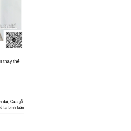
 thay thế
n đại
,
Cửa gỗ
ể lại bình luận