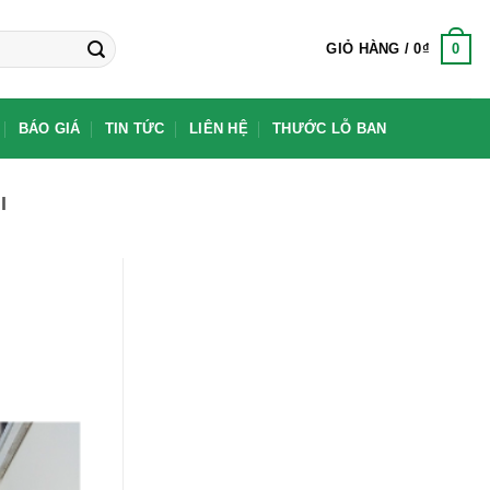
0
GIỎ HÀNG /
0
₫
BÁO GIÁ
TIN TỨC
LIÊN HỆ
THƯỚC LỖ BAN
I