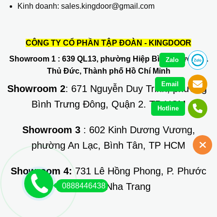
Kinh doanh: sales.kingdoor@gmail.com
CÔNG TY CỔ PHẦN TẬP ĐOÀN - KINGDOOR
Showroom 1
: 639 QL13, phường Hiệp Bình Phước, Q.
Zalo
Thủ Đức, Thành phố Hồ Chí Minh
Email
Showroom 2
: 671 Nguyễn Duy Trinh, phường
Bình Trưng Đông, Quận 2. TP HCM
Hotline
Showroom 3
: 602 Kinh Dương Vương,
phường An Lạc, Bình Tân, TP HCM
Showroom 4:
731 Lê Hồng Phong, P. Phước
Long, TP Nha Trang
0888446438