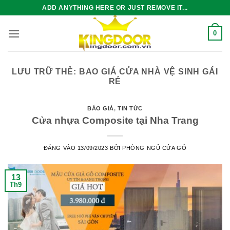
Bỏ
ADD ANYTHING HERE OR JUST REMOVE IT...
qua
nội
0
dung
LƯU TRỮ THẺ:
BAO GIÁ CỬA NHÀ VỆ SINH GÁI
RẺ
BÁO GIÁ
,
TIN TỨC
Cửa nhựa Composite tại Nha Trang
ĐĂNG VÀO
13/09/2023
BỞI
PHÒNG NGỦ CỬA GỖ
13
Th9