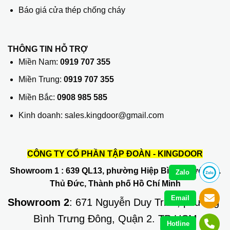
Báo giá cửa thép chống cháy
THÔNG TIN HỖ TRỢ
Miền Nam:
0919 707 355
Miền Trung:
0919 707 355
Miền Bắc:
0908 985 585
Kinh doanh: sales.kingdoor@gmail.com
CÔNG TY CỔ PHẦN TẬP ĐOÀN - KINGDOOR
Showroom 1
: 639 QL13, phường Hiệp Bình Phước, Q.
Zalo
Thủ Đức, Thành phố Hồ Chí Minh
Email
Showroom 2
: 671 Nguyễn Duy Trinh, phường
Bình Trưng Đông, Quận 2. TP HCM
Hotline