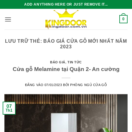
Bỏ
ADD ANYTHING HERE OR JUST REMOVE IT...
qua
nội
0
dung
LƯU TRỮ THẺ:
BÁO GIÁ CỬA GỖ MỚI NHẤT NĂM
2023
BÁO GIÁ
,
TIN TỨC
Cửa gỗ Melamine tại Quận 2- An cường
ĐĂNG VÀO
07/01/2023
BỞI
PHÒNG NGỦ CỬA GỖ
07
Th1