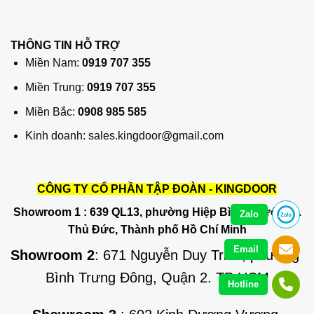
THÔNG TIN HỖ TRỢ
Miền Nam:
0919 707 355
Miền Trung:
0919 707 355
Miền Bắc:
0908 985 585
Kinh doanh: sales.kingdoor@gmail.com
CÔNG TY CỔ PHẦN TẬP ĐOÀN - KINGDOOR
Showroom 1
: 639 QL13, phường Hiệp Bình Phước, Q.
Zalo
Thủ Đức, Thành phố Hồ Chí Minh
Email
Showroom 2
: 671 Nguyễn Duy Trinh, phường
Bình Trưng Đông, Quận 2. TP HCM
Hotline