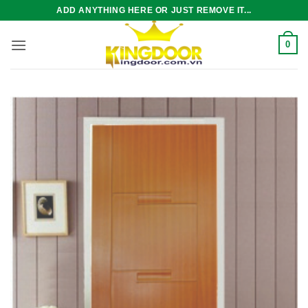
Bỏ
ADD ANYTHING HERE OR JUST REMOVE IT...
qua
nội
0
dung