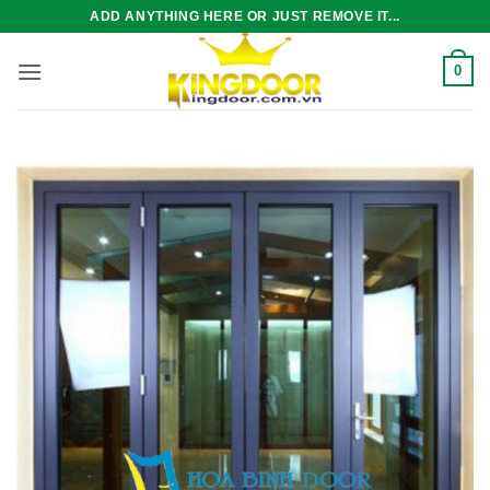
Bỏ
ADD ANYTHING HERE OR JUST REMOVE IT...
qua
nội
0
dung