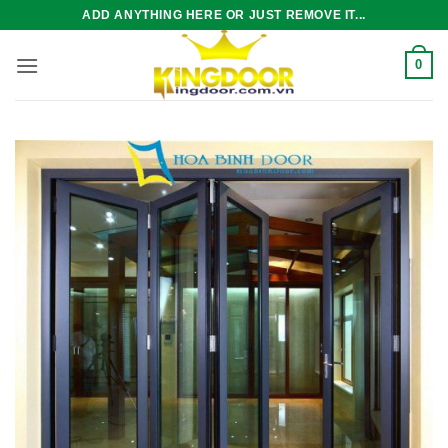
Bỏ
ADD ANYTHING HERE OR JUST REMOVE IT...
qua
nội
0
dung