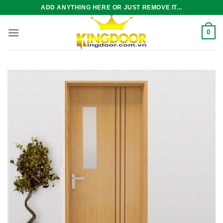
Bỏ
ADD ANYTHING HERE OR JUST REMOVE IT...
qua
nội
0
dung