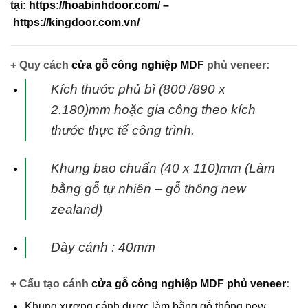
tại:
https://hoabinhdoor.com/
–
https://kingdoor.com.vn/
+ Quy cách
cửa gỗ công nghiệp MDF
phủ veneer:
Kích thước phủ bì (800 /890 x
2.180)mm hoặc gia công theo kích
thước thực tế
công trình.
Khung bao chuẩn (40 x 110)mm (Làm
bằng gỗ tự nhiên – gỗ thông new
zealand)
Dày cánh : 40mm
+ Cấu tạo cánh
cửa gỗ công nghiệp MDF phủ veneer
:
Khung xương cánh được làm bằng gỗ thông new