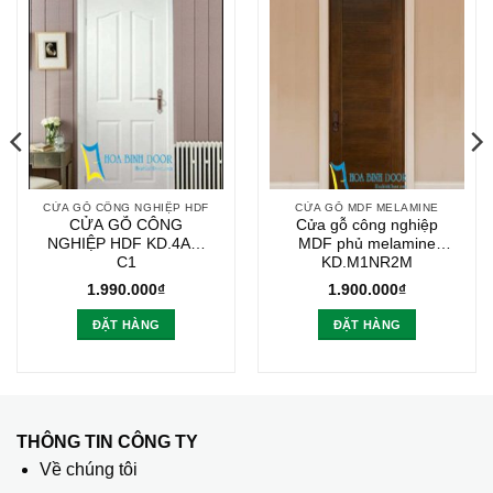
CỬA GỖ CÔNG NGHIỆP HDF
CỬA GỖ MDF MELAMINE
CỬA GỖ CÔNG
Cửa gỗ công nghiệp
NGHIỆP HDF KD.4A1-
MDF phủ melamine
C1
KD.M1NR2M
1.990.000
₫
1.900.000
₫
ĐẶT HÀNG
ĐẶT HÀNG
THÔNG TIN CÔNG TY
Về chúng tôi