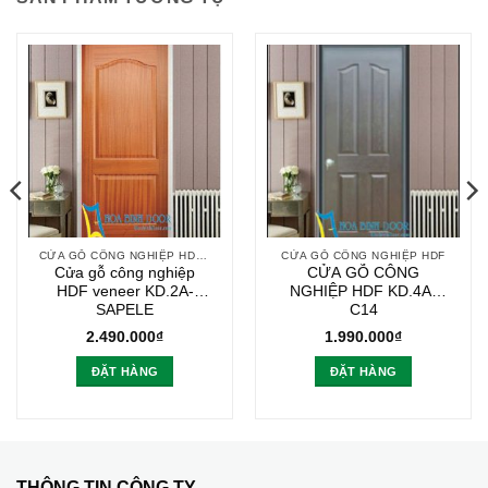
CỬA GỖ CÔNG NGHIỆP HDF VENEER
CỬA GỖ CÔNG NGHIỆP HDF
Cửa gỗ công nghiệp
CỬA GỖ CÔNG
HDF veneer KD.2A-
NGHIỆP HDF KD.4A-
SAPELE
C14
2.490.000
₫
1.990.000
₫
ĐẶT HÀNG
ĐẶT HÀNG
THÔNG TIN CÔNG TY