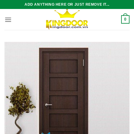
Bỏ
ADD ANYTHING HERE OR JUST REMOVE IT...
qua
nội
0
dung