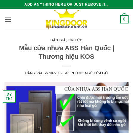
Bỏ
ADD ANYTHING HERE OR JUST REMOVE IT...
qua
nội
0
dung
BÁO GIÁ
,
TIN TỨC
Mẫu cửa nhựa ABS Hàn Quốc |
Thương hiệu KOS
ĐĂNG VÀO
27/04/2022
BỞI
PHÒNG NGỦ CỬA GỖ
27
Th4