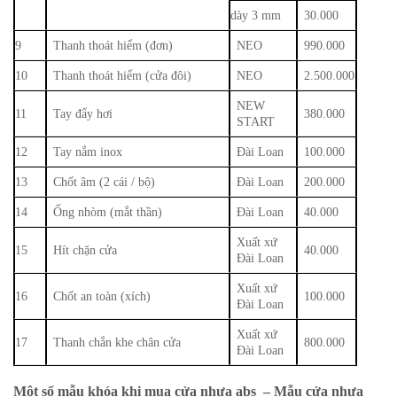
dày 3 mm
30.000
9
Thanh thoát hiểm (đơn)
NEO
990.000
10
Thanh thoát hiểm (cửa đôi)
NEO
2.500.000
NEW
11
Tay đẩy hơi
380.000
START
12
Tay nắm inox
Đài Loan
100.000
13
Chốt âm (2 cái / bộ)
Đài Loan
200.000
14
Ống nhòm (mắt thần)
Đài Loan
40.000
Xuất xứ
15
Hít chặn cửa
40.000
Đài Loan
Xuất xứ
16
Chốt an toàn (xích)
100.000
Đài Loan
Xuất xứ
17
Thanh chắn khe chân cửa
800.000
Đài Loan
Một số mẫu khóa khi mua cửa nhựa abs – Mẫu cửa nhựa