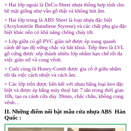
+ Hai lớp ngoài là DeCo-Sheet nhựa thông hợp tính cho
bề mặt giống như vân gỗ thật và không hút ẩm.
+ Hai lớp trong là ABS Sheet là loại nhựa đặc biệt
(Acrylonitrile Butadiene Styrene) và các chất phụ gia đặc
biệt khác nên có khả năng chống cháy tốt.
+ Lớp giữa có gỗ PVC giãn nở được ép xung quanh
cánh để tạo độ vững chắc và bắt khoá. Tiếp theo là LVL
gỗ cứng được xếp thành nhiều lớp nhằm hạn chế tối đa
việc giãn nở và cong vênh.
+ Cuối cùng là Honey-Comb được gia cố ở giữa nhằm
tối đa việc cách nhiệt và cách âm.
+ Các lớp trên được liên kết với nhau bằng loại keo đặc
biệt và được ép bằng máy thuỷ lực 7 tấn trong thời gian
10h, tạo ra cánh cửa dày 39mm, chắc chắn, không cong
vênh…
II. Những điểm nổi bật mẫu cửa nhựa ABS Hàn
Quốc :