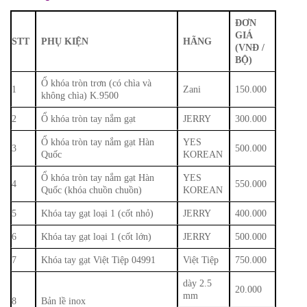
ĐƠN
GIÁ
STT
PHỤ KIỆN
HÃNG
(VNĐ /
BỘ)
Ổ khóa tròn trơn (có chìa và
1
Zani
150.000
không chìa) K.9500
2
Ổ khóa tròn tay nắm gạt
JERRY
300.000
Ổ khóa tròn tay nắm gạt Hàn
YES
3
500.000
Quốc
KOREAN
Ổ khóa tròn tay nắm gạt Hàn
YES
4
550.000
Quốc (khóa chuồn chuồn)
KOREAN
5
Khóa tay gạt loại 1 (cốt nhỏ)
JERRY
400.000
6
Khóa tay gạt loại 1 (cốt lớn)
JERRY
500.000
7
Khóa tay gạt Việt Tiệp 04991
Việt Tiệp
750.000
dày 2.5
20.000
mm
8
Bản lề inox