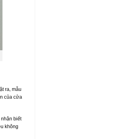
ật ra, mẫu
ển của cửa
 nhận biết
iều không