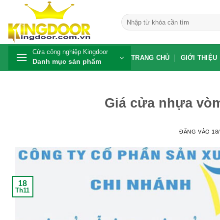
Bỏ
qua
Tìm
kiếm:
nội
dung
Cửa công nghiệp Kingdoor
TRANG CHỦ
GIỚI THIỆU
Danh mục sản phẩm
Giá cửa nhựa vòm
ĐĂNG VÀO
18
18
Th11