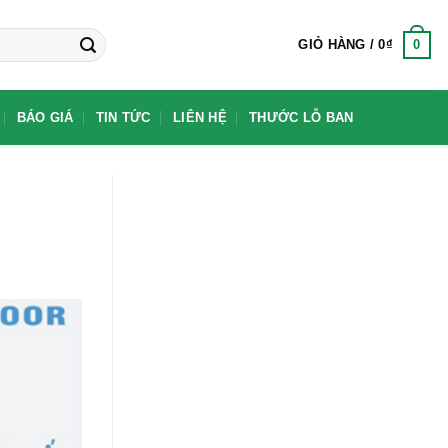
0
GIỎ HÀNG /
0
₫
BÁO GIÁ
TIN TỨC
LIÊN HỆ
THƯỚC LỖ BAN