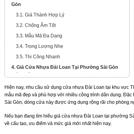
Gòn
3.1. Giá Thành Hợp Lý
3.2. Chống Ẩm Tốt
3.3. Mẫu Mã Đa Dạng
3.4. Trọng Lượng Nhẹ
3.5. Thi Công Nhanh
4. Giá Cửa Nhựa Đài Loan Tại Phường Sài Gòn
Mới Nhất
4.1. Chi Phí Phát Sinh Có Thể Bao Gồm
Hiện nay, nhu cầu sử dụng cửa nhựa Đài Loan tại khu vực 
mẫu mã đẹp và phù hợp với nhiều công trình dân dụng. Đặc b
5. Vì Sao Nên Chọn Hòa Bình Door?
Sài Gòn, dòng cửa này được ứng dụng rộng rãi cho phòng ngủ
6. Quy Trình Thi Công Tại Hòa Bình Door
Nếu bạn đang tìm hiểu giá cửa nhựa Đài Loan tại phường Sài
7. Địa Chỉ Cung Cấp Cửa Nhựa Đài Loan Tại
về cấu tạo, ưu điểm và mức giá mới nhất hiện nay.
Phường Sài Gòn