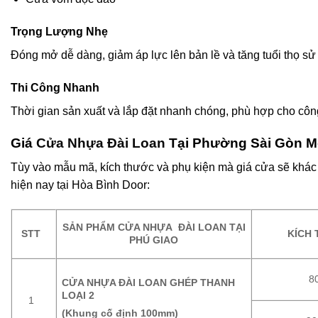
Trọng Lượng Nhẹ
Đóng mở dễ dàng, giảm áp lực lên bản lề và tăng tuổi thọ sử
Thi Công Nhanh
Thời gian sản xuất và lắp đặt nhanh chóng, phù hợp cho côn
Giá
Cửa Nhựa Đài Loan
Tại Phường Sài Gòn M
Tùy vào mẫu mã, kích thước và phụ kiện mà giá cửa sẽ khác
hiện nay tại Hòa Bình Door:
SẢN PHẨM CỬA NHỰA ĐÀI LOAN TẠI
STT
KÍCH
PHÚ GIAO
8
CỬA NHỰA ĐÀI LOAN GHÉP THANH
LOẠI 2
1
(Khung cố định 100mm)