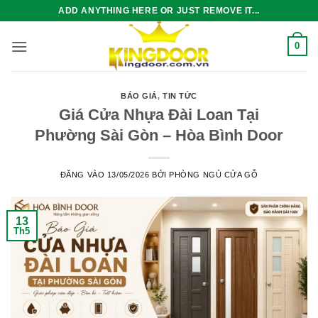
Bỏ
ADD ANYTHING HERE OR JUST REMOVE IT...
qua
nội
0
dung
BÁO GIÁ
,
TIN TỨC
Giá Cửa Nhựa Đài Loan Tại
Phường Sài Gòn – Hòa Bình Door
ĐĂNG VÀO
13/05/2026
BỞI
PHÒNG NGỦ CỬA GỖ
13
Th5