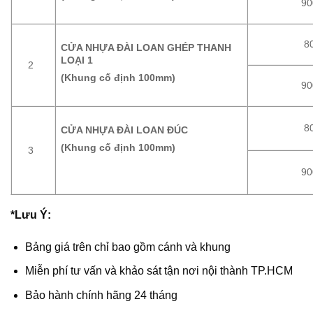
90
8
CỬA NHỰA ĐÀI LOAN GHÉP THANH
LOẠI 1
2
(Khung cố định 100mm)
90
8
CỬA NHỰA ĐÀI LOAN ĐÚC
(Khung cố định 100mm)
3
90
*Lưu Ý:
Bảng giá trên chỉ bao gồm cánh và khung
Miễn phí tư vấn và khảo sát tận nơi nội thành TP.HCM
Bảo hành chính hãng 24 tháng