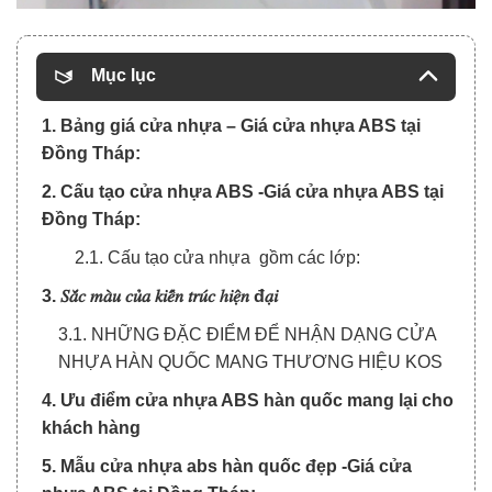
Mục lục
1. Bảng giá cửa nhựa – Giá cửa nhựa ABS tại
Đồng Tháp:
2. Cấu tạo cửa nhựa ABS -Giá cửa nhựa ABS tại
Đồng Tháp:
2.1. Cấu tạo cửa nhựa gồm các lớp:
3. 𝑆𝑎̆́𝑐 𝑚𝑎̀𝑢 𝑐𝑢̉𝑎 𝑘𝑖𝑒̂́𝑛 𝑡𝑟𝑢́𝑐 ℎ𝑖𝑒̣̂𝑛 đ𝑎̣𝑖
3.1. NHỮNG ĐẶC ĐIỂM ĐỂ NHẬN DẠNG CỬA
NHỰA HÀN QUỐC MANG THƯƠNG HIỆU KOS
4. Ưu điểm cửa nhựa ABS hàn quốc mang lại cho
khách hàng
5. Mẫu cửa nhựa abs hàn quốc đẹp -Giá cửa