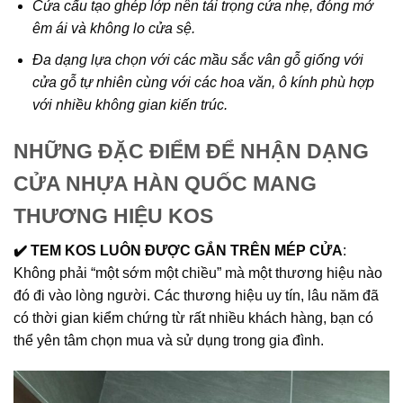
Cửa cấu tạo ghép lớp nên tải trọng cửa nhẹ, đóng mở
êm ái và không lo cửa sệ.
Đa dạng lựa chọn với các mầu sắc vân gỗ giống với
cửa gỗ tự nhiên cùng với các hoa văn, ô kính phù hợp
với nhiều không gian kiến trúc.
NHỮNG ĐẶC ĐIỂM ĐỂ NHẬN DẠNG
CỬA NHỰA HÀN QUỐC MANG
THƯƠNG HIỆU KOS
✔️ TEM KOS LUÔN ĐƯỢC GẮN TRÊN MÉP CỬA
:
Không phải “một sớm một chiều” mà một thương hiệu nào
đó đi vào lòng người. Các thương hiệu uy tín, lâu năm đã
có thời gian kiểm chứng từ rất nhiều khách hàng, bạn có
thể yên tâm chọn mua và sử dụng trong gia đình.