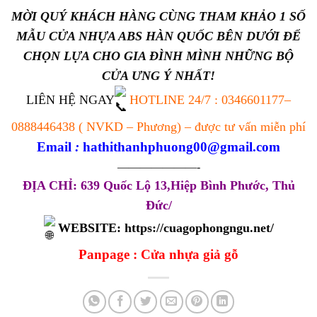
MỜI QUÝ KHÁCH HÀNG CÙNG THAM KHẢO 1 SỐ
MẪU CỬA NHỰA ABS HÀN QUỐC BÊN DƯỚI ĐỂ
CHỌN LỰA CHO GIA ĐÌNH MÌNH NHỮNG BỘ
CỬA ƯNG Ý NHẤT!
LIÊN HỆ NGAY
HOTLINE 24/7 :
0346601177
–
0888446438
( NVKD – Phương) – được tư vấn miễn phí
Email
:
hathithanhphuong00@gmail.com
———————-
ĐỊA CHỈ: 639 Quốc Lộ 13,Hiệp Bình Phước, Thủ
Đức/
WEBSITE:
https://cuagophongngu.net/
Panpage :
Cửa nhựa giả gỗ