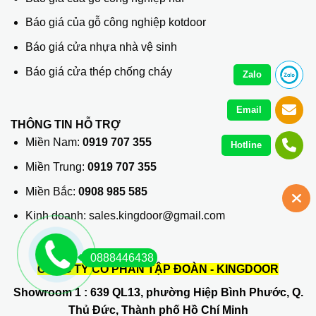
Báo giá của gỗ công nghiệp kotdoor
Báo giá cửa nhựa nhà vệ sinh
Báo giá cửa thép chống cháy
Zalo
Email
THÔNG TIN HỖ TRỢ
Miền Nam:
0919 707 355
Hotline
Miền Trung:
0919 707 355
Miền Bắc:
0908 985 585
Kinh doanh: sales.kingdoor@gmail.com
0888446438
CÔNG TY CỔ PHẦN TẬP ĐOÀN - KINGDOOR
Showroom 1
: 639 QL13, phường Hiệp Bình Phước, Q.
Thủ Đức, Thành phố Hồ Chí Minh