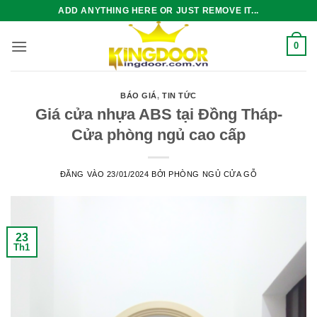
Bỏ
ADD ANYTHING HERE OR JUST REMOVE IT...
qua
nội
0
dung
BÁO GIÁ
,
TIN TỨC
Giá cửa nhựa ABS tại Đồng Tháp-
Cửa phòng ngủ cao cấp
ĐĂNG VÀO
23/01/2024
BỞI
PHÒNG NGỦ CỬA GỖ
23
Th1