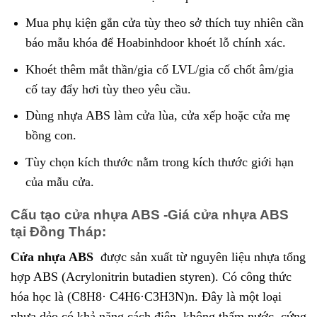
Mua phụ kiện gắn cửa tùy theo sở thích tuy nhiên cần
báo mẫu khóa để Hoabinhdoor khoét lỗ chính xác.
Khoét thêm mắt thần/gia cố LVL/gia cố chốt âm/gia
cố tay đẩy hơi tùy theo yêu cầu.
Dùng nhựa ABS làm cửa lùa, cửa xếp hoặc cửa mẹ
bồng con.
Tùy chọn kích thước nằm trong kích thước giới hạn
của mẫu cửa.
Cấu tạo cửa nhựa ABS -Giá cửa nhựa ABS
tại Đồng Tháp:
Cửa nhựa ABS
được sản xuất từ nguyên liệu nhựa tổng
hợp ABS (Acrylonitrin butadien styren). Có công thức
hóa học là (C8H8· C4H6·C3H3N)n. Đây là một loại
nhựa dẻo có khả năng cách điện, không thấm nước, cứng