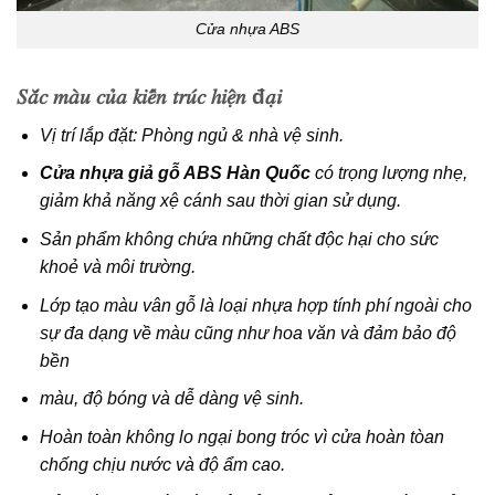
Cửa nhựa ABS
𝑆𝑎̆́𝑐 𝑚𝑎̀𝑢 𝑐𝑢̉𝑎 𝑘𝑖𝑒̂́𝑛 𝑡𝑟𝑢́𝑐 ℎ𝑖𝑒̣̂𝑛 đ𝑎̣𝑖
Vị trí lắp đặt: Phòng ngủ & nhà vệ sinh
.
Cửa nhựa giả gỗ ABS Hàn Quốc
có trọng lượng nhẹ,
giảm khả năng xệ cánh sau thời gian sử dụng.
Sản phẩm không chứa những chất độc hại cho sức
khoẻ và môi trường.
Lớp tạo màu vân gỗ là loại nhựa hợp tính phí ngoài cho
sự đa dạng về màu cũng như hoa văn và đảm bảo độ
bền
màu, độ bóng và dễ dàng vệ sinh.
Hoàn toàn không lo ngại bong tróc vì cửa hoàn tòan
chống chịu nước và độ ẩm cao.