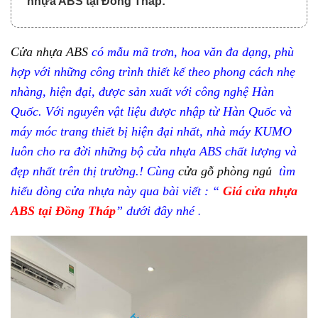
nhựa ABS tại Đồng Tháp:
Cửa nhựa ABS
có mẫu mã trơn, hoa văn đa dạng, phù
hợp với những công trình thiết kế theo phong cách nhẹ
nhàng, hiện đại, được sản xuất với công nghệ Hàn
Quốc. Với nguyên vật liệu được nhập từ Hàn Quốc và
máy móc trang thiết bị hiện đại nhất, nhà máy KUMO
luôn cho ra đời những bộ cửa nhựa ABS chất lượng và
đẹp nhất trên thị trường.! Cùng
cửa gỗ phòng ngủ
tìm
hiểu dòng cửa nhựa này qua bài viết : “
Giá
cửa nhựa
ABS
tại Đồng Tháp
” dưới đây nhé
.