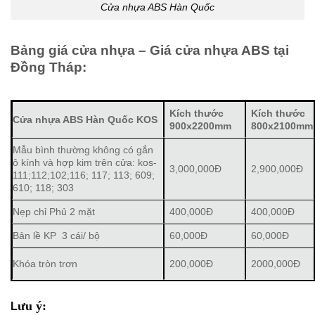
Cửa nhựa ABS Hàn Quốc
Bảng giá cửa nhựa – Giá cửa nhựa ABS tại
Đồng Tháp:
Kích thước
Kích thước
Cửa nhựa ABS Hàn Quốc KOS
900x2200mm
800x2100mm
Mẫu bình thường không có gắn
ô kính và hợp kim trên cửa: kos-
3,000,000Đ
2,900,000Đ
111;112;102;116; 117; 113; 609;
610; 118; 303
Nẹp chỉ Phủ 2 mặt
400,000Đ
400,000Đ
Bản lề KP 3 cái/ bộ
60,000Đ
60,000Đ
Khóa tròn trơn
200,000Đ
2000,000Đ
ưu ý:
L