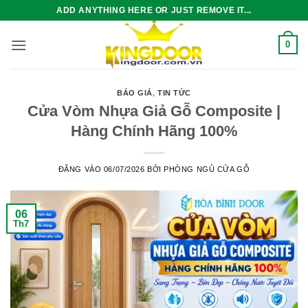
Bỏ
ADD ANYTHING HERE OR JUST REMOVE IT...
qua
nội
0
dung
BÁO GIÁ
,
TIN TỨC
Cửa Vòm Nhựa Giả Gỗ Composite |
Hàng Chính Hãng 100%
ĐĂNG VÀO
06/07/2026
BỞI
PHÒNG NGỦ CỬA GỖ
06
Th7