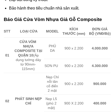
Bảo hành theo tiêu chuẩn nhà sản xuất.
Báo Giá Cửa Vòm Nhựa Giả Gỗ Composite
KÍCH
ĐƠN GIÁ
STT
LOẠI CỬA
MODEL
THƯỚC (mm)
BỘ (VNĐ/Bộ)
CỬA VÒM
PHỦ
NHỰA
900 x 2.200
4.000.000
DA
COMPOSITE
TẠI
01
QUẬN 10
(Áp
dụng tường dày
từ 90mm-
SƠN PU
900 x 2.200
4.300.000
115mm)
Nẹp Chỉ
nỗi tân
900 x 2.200
900.000
cổ điển
2 mặt
PHÁT SINH NẸP
Nẹp L5
02
CHỈ
(phủ 2
900 X 2.200
400.000
mặt)