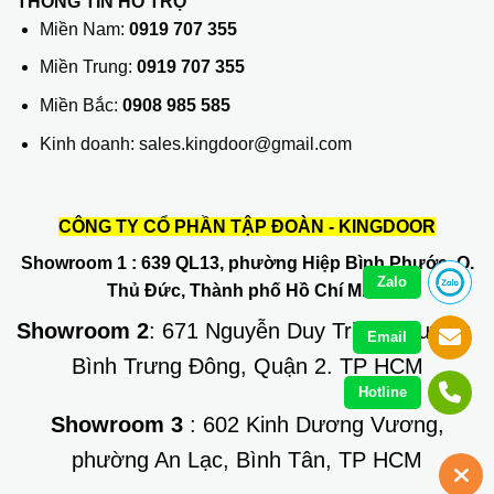
THÔNG TIN HỖ TRỢ
Miền Nam:
0919 707 355
Miền Trung:
0919 707 355
Miền Bắc:
0908 985 585
Kinh doanh: sales.kingdoor@gmail.com
CÔNG TY CỔ PHẦN TẬP ĐOÀN - KINGDOOR
Showroom 1
: 639 QL13, phường Hiệp Bình Phước, Q.
Zalo
Thủ Đức, Thành phố Hồ Chí Minh
Showroom 2
: 671 Nguyễn Duy Trinh, phường
Email
Bình Trưng Đông, Quận 2. TP HCM
Hotline
Showroom 3
: 602 Kinh Dương Vương,
phường An Lạc, Bình Tân, TP HCM