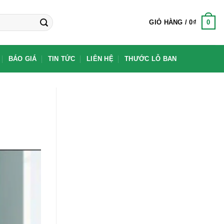
0
GIỎ HÀNG /
0
₫
BÁO GIÁ
TIN TỨC
LIÊN HỆ
THƯỚC LỖ BAN