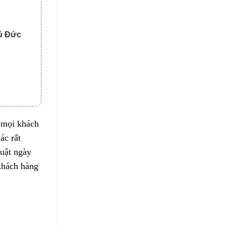
ủ Đức
a mọi khách
ác rất
huật ngày
khách hàng
m