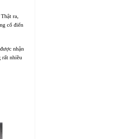
Thật ra,
ng cổ điển
à được nhận
 rất nhiều