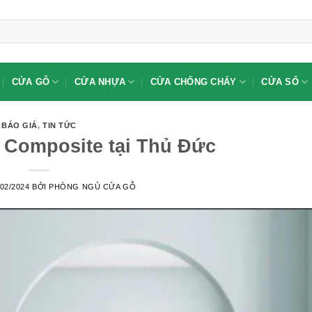
CỬA GỖ
CỬA NHỰA
CỬA CHỐNG CHÁY
CỬA SỔ
BÁO GIÁ
,
TIN TỨC
Composite tại Thủ Đức
/02/2024
BỞI
PHÒNG NGỦ CỬA GỖ