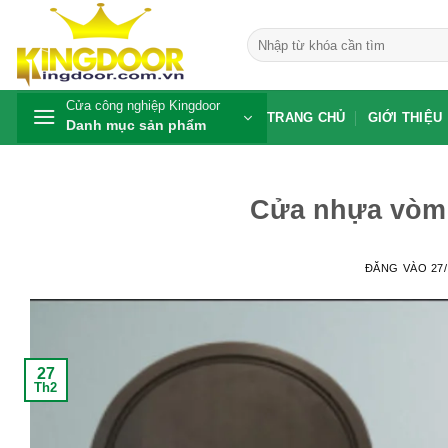
Bỏ
qua
Tìm
kiếm:
nội
dung
Cửa công nghiệp Kingdoor
TRANG CHỦ
GIỚI THIỆU
Danh mục sản phẩm
Cửa nhựa vòm 
ĐĂNG VÀO
27
27
Th2