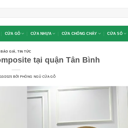
CỬA GỖ
CỬA NHỰA
CỬA CHỐNG CHÁY
CỬA SỔ
BÁO GIÁ
,
TIN TỨC
posite tại quận Tân Bình
/10/2025
BỞI
PHÒNG NGỦ CỬA GỖ