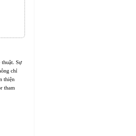
 thuật. Sự
hông chỉ
n thiện
r tham