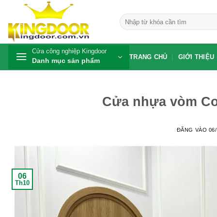
Bỏ
qua
Tìm
kiếm:
nội
dung
Cửa công nghiệp Kingdoor
TRANG CHỦ
GIỚI THIỆU
Danh mục sản phẩm
Cửa nhựa vòm Com
ĐĂNG VÀO
06
06
Th10