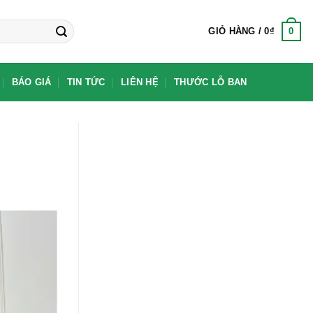
0
GIỎ HÀNG /
0
₫
BÁO GIÁ
TIN TỨC
LIÊN HỆ
THƯỚC LỖ BAN