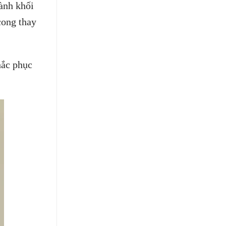
ành khối
cong thay
hắc phục