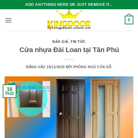
Bỏ
ADD ANYTHING HERE OR JUST REMOVE IT...
qua
nội
0
dung
BÁO GIÁ
,
TIN TỨC
Cửa nhựa Đài Loan tại Tân Phú
ĐĂNG VÀO
16/11/2023
BỞI
PHÒNG NGỦ CỬA GỖ
16
Th11