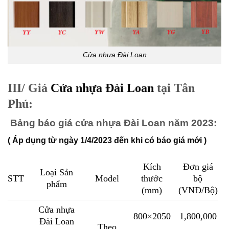
Cửa nhựa Đài Loan
III/ Giá
Cửa nhựa Đài Loan
tại Tân
Phú:
Bảng báo giá cửa nhựa Đài Loan năm 2023:
( Áp dụng từ ngày 1/4/2023 đến khi có báo giá mới )
Kích
Đơn giá
Loại Sản
STT
Model
thước
bộ
phẩm
(mm)
(VNĐ/Bộ)
Cửa nhựa
800×2050
1,800,000
Đài Loan
Theo