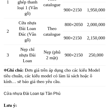
1
ghép thanh
catalogue
loại 1 (Vân
900×2150
1,950,000
gỗ)
Cửa nhựa
800×2050
2,000,000
Đài Loan
Theo
2
Đúc (Vân
catalogue
900×2150
2,150,000
gỗ)
Nẹp chỉ
Nẹp (phủ
3
nhựa Đài
900×2150
250,000
2 mặt)
Loan
Ghi chú:
Đơn giá trên áp dụng cho các kiểu Model
֍
tiêu chuẩn, các kiểu model có làm lá sách hoặc ô
kính… sẽ báo giá theo yêu cầu.
Cửa nhựa Đài Loan tại Tân Phú
Lưu ý: