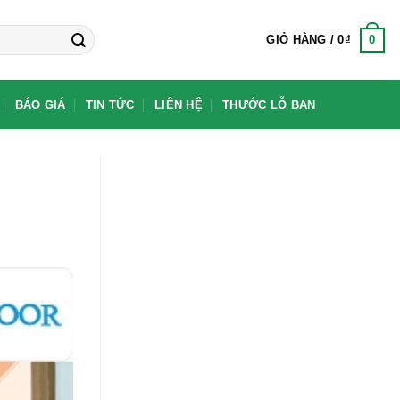
0
GIỎ HÀNG /
0
₫
BÁO GIÁ
TIN TỨC
LIÊN HỆ
THƯỚC LỖ BAN