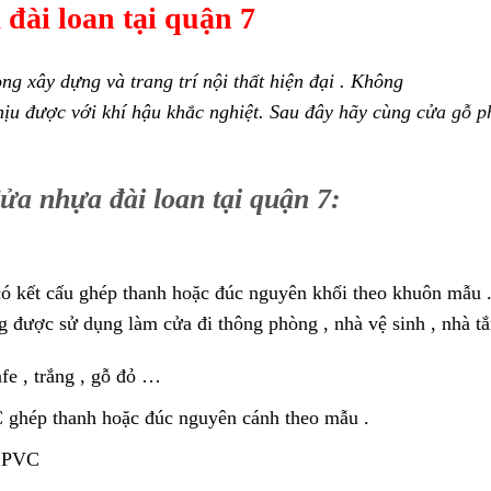
đài loan tại quận 7
g xây dựng và trang trí nội thất hiện đại . K
hông
hịu
được
với
khí hậu
khắc nghiệt. Sau đây hãy cùng c
ửa gỗ p
hựa đài loan tại quận 7:
có kết cấu ghép thanh hoặc đúc nguyên khối theo khuôn mẫu 
 được sử dụng làm cửa đi thông phòng , nhà vệ sinh , nhà t
fe , trắng , gỗ đỏ …
 ghép thanh hoặc đúc nguyên cánh theo mẫu .
a PVC