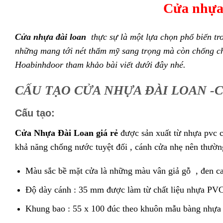
Cửa nhựa 
Cửa nhựa đài loan
thực sự là một lựa chọn phổ biến tron
những
mang
tới
nét
thẩm mỹ
sang trọng
mà còn chống c
Hoabinhdoor tham khảo bài viết dưới đây nhé.
CẤU TẠO CỬA NHỰA ĐÀI LOAN -Cửa n
Cấu tạo:
Cửa Nhựa Đài Loan giá rẻ
được sản xuất từ nhựa pvc 
khả năng chống nước tuyệt đối , cánh cửa nhẹ nên thường
Màu sắc bề mặt cửa là những màu vân giả gỗ , đen ca
Độ dày cánh : 35 mm được làm từ chất liệu nhựa PVC
Khung bao : 55 x 100 đúc theo khuôn mẫu bàng nhự