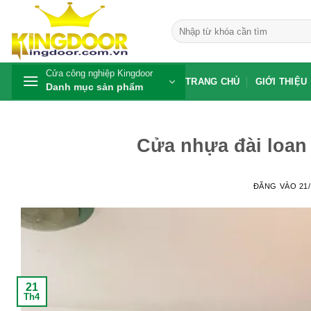
Bỏ
qua
Tìm
kiếm:
nội
dung
Cửa công nghiệp Kingdoor
TRANG CHỦ
GIỚI THIỆU
Danh mục sản phẩm
Cửa nhựa đài loan 
ĐĂNG VÀO
21
21
Th4