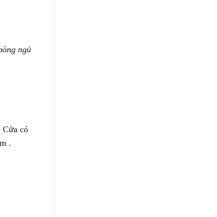
hòng ngủ
. Cửa có
ắm .