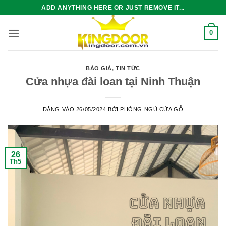
Bỏ
ADD ANYTHING HERE OR JUST REMOVE IT...
qua
nội
0
dung
BÁO GIÁ
,
TIN TỨC
Cửa nhựa đài loan tại Ninh Thuận
ĐĂNG VÀO
26/05/2024
BỞI
PHÒNG NGỦ CỬA GỖ
26
Th5