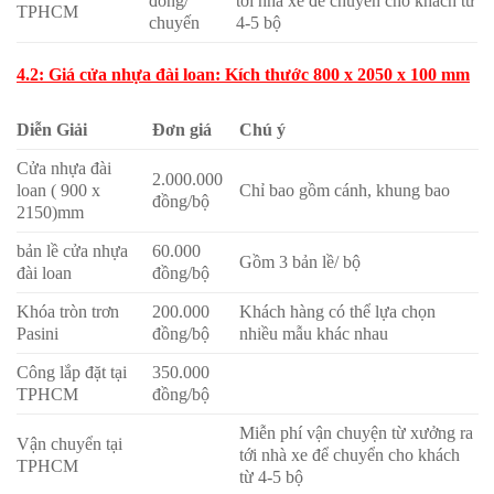
đồng/
tới nhà xe để chuyển cho khách từ
TPHCM
chuyến
4-5 bộ
4.2: Giá cửa nhựa đài loan: Kích thước 800 x 2050 x 100 mm
Diễn Giải
Đơn giá
Chú ý
Cửa nhựa đài
2.000.000
loan ( 900 x
Chỉ bao gồm cánh, khung bao
đồng/bộ
2150)mm
bản lề cửa nhựa
60.000
Gồm 3 bản lề/ bộ
đài loan
đồng/bộ
Khóa tròn trơn
200.000
Khách hàng có thể lựa chọn
Pasini
đồng/bộ
nhiều mẫu khác nhau
Công lắp đặt tại
350.000
TPHCM
đồng/bộ
Miễn phí vận chuyện từ xưởng ra
Vận chuyển tại
tới nhà xe để chuyển cho khách
TPHCM
từ 4-5 bộ