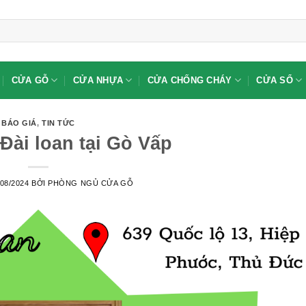
CỬA GỖ
CỬA NHỰA
CỬA CHỐNG CHÁY
CỬA SỔ
BÁO GIÁ
,
TIN TỨC
ài loan tại Gò Vấp
/08/2024
BỞI
PHÒNG NGỦ CỬA GỖ