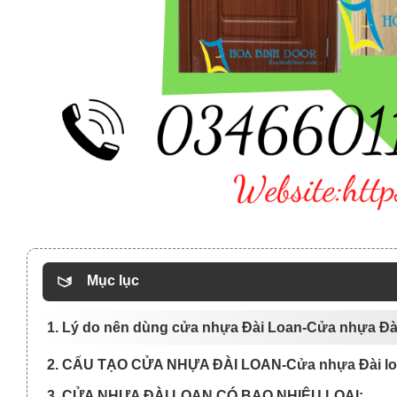
Mục lục
1. Lý do nên dùng cửa nhựa Đài Loan-Cửa nhựa Đài
2. CẤU TẠO CỬA NHỰA ĐÀI LOAN-Cửa nhựa Đài loa
3. CỬA NHỰA ĐÀI LOAN CÓ BAO NHIÊU LOẠI: