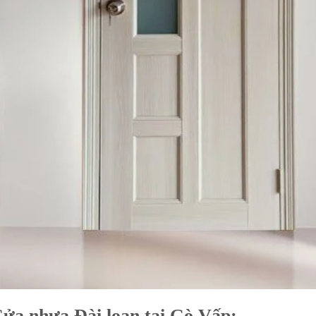
ửa nhựa Đài loan tại Gò Vấp: