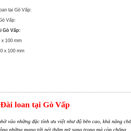
oan tại Gò Vấp:
Gò Vấp:
i Gò Vấp:
50 x 100 mm
050 x 100 mm
Đài loan tại Gò Vấp
hờ vào những đặc tính ưu việt như độ bền cao, khả năng ch
ông những
mang
tới
nét
thẩm mỹ
sang trọng
mà còn chống