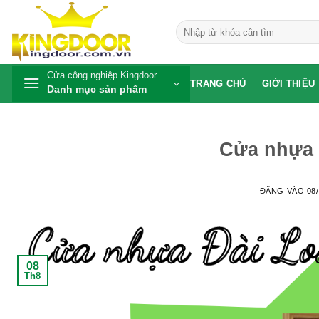
Bỏ
qua
Tìm
kiếm:
nội
dung
Cửa công nghiệp Kingdoor
TRANG CHỦ
GIỚI THIỆU
Danh mục sản phẩm
Cửa nhựa Đ
ĐĂNG VÀO
08
08
Th8