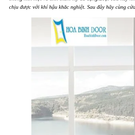
chịu
được
với
khí hậu
khắc nghiệt. Sau đây hãy cùng c
ửa