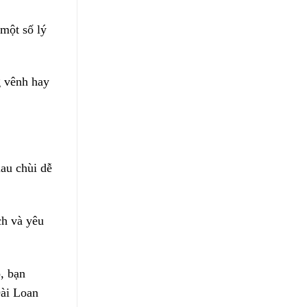
 một số lý
g vênh hay
lau chùi dễ
ch và yêu
, bạn
Đài Loan