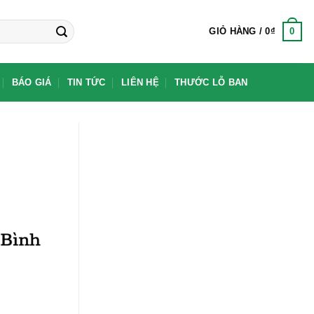
0
GIỎ HÀNG /
0
₫
BÁO GIÁ
TIN TỨC
LIÊN HỆ
THƯỚC LỖ BAN