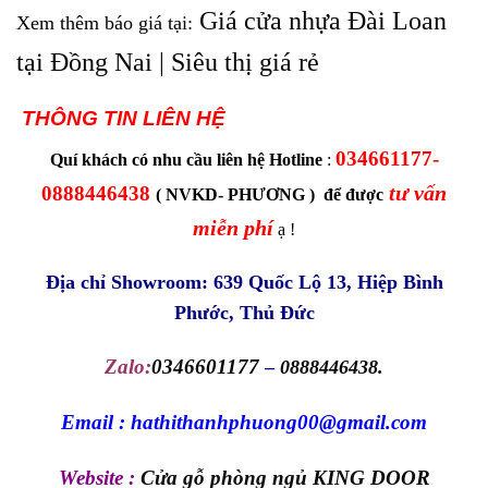
Giá cửa nhựa Đài Loan
Xem thêm báo giá tại:
tại Đồng Nai | Siêu thị giá rẻ
THÔNG TIN LIÊN HỆ
034661177-
Quí khách có nhu cầu liên hệ Hotline
:
tư vấn
0888446438
( NVKD- PHƯƠNG ) để được
miễn phí
ạ !
Địa chỉ Showroom: 639 Quốc Lộ 13, Hiệp Bình
Phước, Thủ Đức
Zalo:
0346601177
–
0888446438.
Email : hathithanhphuong00@gmail.com
Website :
Cửa gỗ phòng ngủ KING DOOR