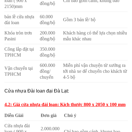
loan ( 900 x
Chỉ bao gồm cánh, khung bao
đồng/bộ
2150)mm
bản lề cửa nhựa
60.000
Gồm 3 bản lề/ bộ
đài loan
đồng/bộ
Khóa tròn trơn
200.000
Khách hàng có thể lựa chọn nhiều
Pasini
đồng/bộ
mẫu khác nhau
Công lắp đặt tại
350.000
TPHCM
đồng/bộ
600.000
Miễn phí vận chuyện từ xưởng ra
Vận chuyển tại
đồng/
tới nhà xe để chuyển cho khách từ
TPHCM
chuyến
4-5 bộ
Cửa nhựa Đài loan đại Đà Lạt:
4.2: Giá cửa nhựa đài loan: Kích thước 800 x 2050 x 100 mm
Diễn Giải
Đơn giá
Chú ý
Cửa nhựa đài
2.000.000
loan ( 900 x
Chỉ bao gồm cánh, khung bao