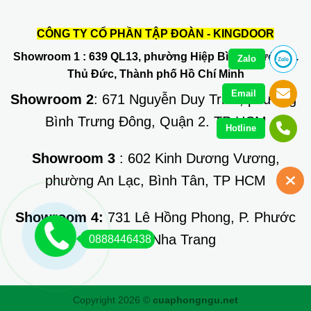
CÔNG TY CỔ PHẦN TẬP ĐOÀN - KINGDOOR
Showroom 1
: 639 QL13, phường Hiệp Bình Phước, Q.
Zalo
Thủ Đức, Thành phố Hồ Chí Minh
Email
Showroom 2
: 671 Nguyễn Duy Trinh, phường
Bình Trưng Đông, Quận 2. TP HCM
Hotline
Showroom 3
: 602 Kinh Dương Vương,
phường An Lạc, Bình Tân, TP HCM
Showroom 4:
731 Lê Hồng Phong, P. Phước
Long, TP Nha Trang
0888446438
Copyright 2026 ©
cuaphongngu.net