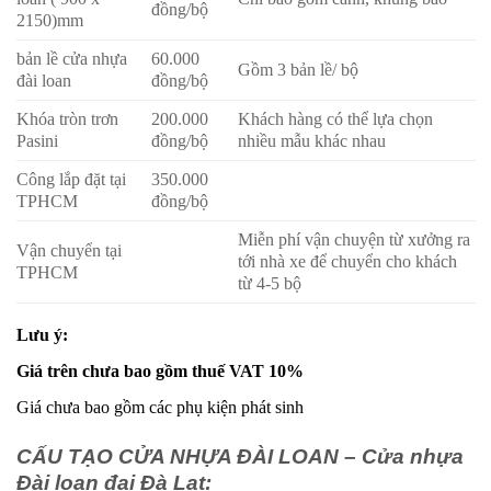
đồng/bộ
2150)mm
bản lề cửa nhựa
60.000
Gồm 3 bản lề/ bộ
đài loan
đồng/bộ
Khóa tròn trơn
200.000
Khách hàng có thể lựa chọn
Pasini
đồng/bộ
nhiều mẫu khác nhau
Công lắp đặt tại
350.000
TPHCM
đồng/bộ
Miễn phí vận chuyện từ xưởng ra
Vận chuyển tại
tới nhà xe để chuyển cho khách
TPHCM
từ 4-5 bộ
Lưu ý:
Giá trên chưa bao gồm thuế VAT 10%
Giá chưa bao gồm các phụ kiện phát sinh
CẤU TẠO CỬA NHỰA ĐÀI LOAN – Cửa nhựa
Đài loan đại Đà Lạt: