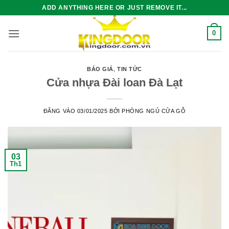
Bỏ
ADD ANYTHING HERE OR JUST REMOVE IT...
qua
nội
0
dung
BÁO GIÁ
,
TIN TỨC
Cửa nhựa Đài loan Đà Lạt
ĐĂNG VÀO
03/01/2025
BỞI
PHÒNG NGỦ CỬA GỖ
03
Th1