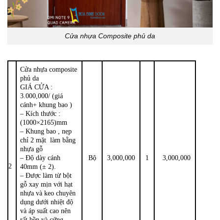
Cửa nhựa Composite phủ da
Cửa nhựa composite
phủ da
GIÁ CỬA :
3.000,000/ (giá
cánh+ khung bao )
– Kích thước :
(1000×2165)mm
– Khung bao , nẹp
chỉ 2 mặt làm bằng
nhựa gỗ
– Độ dày cánh
Bộ
3,000,000
1
3,000,000
2
40mm (± 2).
– Được làm từ bột
gỗ xay mịn với hạt
nhựa và keo chuyên
dụng dưới nhiệt độ
và áp suất cao nên
rất bền và cứng