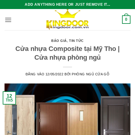
Bỏ
ADD ANYTHING HERE OR JUST REMOVE IT...
qua
nội
0
dung
BÁO GIÁ
,
TIN TỨC
Cửa nhựa Composite tại Mỹ Tho |
Cửa nhựa phòng ngủ
ĐĂNG VÀO
12/05/2022
BỞI
PHÒNG NGỦ CỬA GỖ
12
Th5