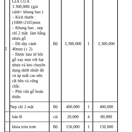
GIÁ CỬA :
3.300,000/ (giá
cánh+ khung bao )
– Kích thước :
(1000×2165)mm
– Khung bao , nẹp
chỉ 2 mặt làm bằng
nhựa gỗ
– Độ dày cánh
Bộ
3,300,000
1
3,300,000
2
40mm (± 2).
– Được làm từ bột
gỗ xay mịn với hạt
nhựa và keo chuyên
dụng dưới nhiệt độ
và áp suất cao nên
rất bền và cứng
chắc.
– Phủ vân gỗ hoàn
thiện.
Nẹp chỉ 2 mặt
Bộ
400,000
1
400,000
bản lề
cái
20,000
4
80,000
khóa tròn trơn
Bộ
150,000
1
150,000