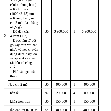
3.900,000/ (giá
cánh+ khung bao )
– Kích thước :
(1000×2165)mm
– Khung bao , nẹp
chỉ 2 mặt làm bằng
nhựa gỗ
– Độ dày cánh
Bộ
3,900,000
1
3,900,000
2
40mm (± 2).
– Được làm từ bột
gỗ xay mịn với hạt
nhựa và keo chuyên
dụng dưới nhiệt độ
và áp suất cao nên
rất bền và cứng
chắc.
– Phủ vân gỗ hoàn
thiện.
Nẹp chỉ 2 mặt
Bộ
400,000
1
400,000
bản lề
cái
20,000
4
80,000
khóa tròn trơn
Bộ
150,000
1
150,000
lắp đặt tại tp HCM
bô
400,000
1
400,000