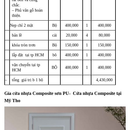
chắc.
– Phủ vân gỗ hoàn
thiện.
Nẹp chỉ 2 mặt
Bộ
400,000
1
400,000
bản lề
cái
20,000
4
80,000
khóa tròn trơn
Bộ
150,000
1
150,000
lắp đặt tại tp HCM
bô
400,000
1
400,000
vận chuyển tại tp
BỘ
400,000
1
400,000
HCM
–
tổng giá trị b 1 bộ
4,430,000
Gía
cửa nhựa Composite
sơn PU- Cửa nhựa
Composite tại
Mỹ Tho