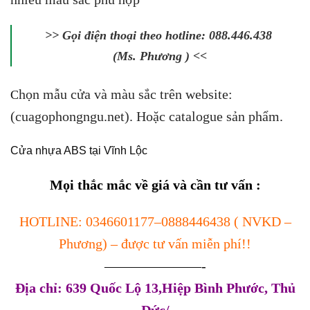
>> Gọi điện thoại theo hotline: 088.446.438
(Ms. Phương ) <<
họn mẫu cửa và màu sắc trên website:
C
(
cuagophongngu.net
). Hoặc catalogue sản phẩm.
Cửa nhựa ABS tại Vĩnh Lộc
Mọi thắc mắc về giá và cần tư vấn :
HOTLINE:
0346601177
–
0888446438
( NVKD –
Phương) – được tư vấn miễn phí!!
———————-
Địa chỉ: 639 Quốc Lộ 13,Hiệp Bình Phước, Thủ
Đức/