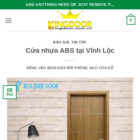
Bỏ
ADD ANYTHING HERE OR JUST REMOVE IT...
qua
nội
0
dung
BÁO GIÁ
,
TIN TỨC
Cửa nhựa ABS tại Vĩnh Lộc
ĐĂNG VÀO
08/01/2026
BỞI
PHÒNG NGỦ CỬA GỖ
08
Th1