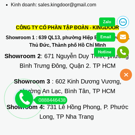
Kinh doanh: sales.kingdoor@gmail.com
Zalo
CÔNG TY CỔ PHẦN TẬP ĐOÀN - KINGDOOR
Email
Showroom 1
: 639 QL13, phường Hiệp Bình Phước, Q.
Thủ Đức, Thành phố Hồ Chí Minh
Hotline
Showroom 2
: 671 Nguyễn Duy Trinh, phường
Bình Trưng Đông, Quận 2. TP HCM
Showroom 3
: 602 Kinh Dương Vương,
phường An Lạc, Bình Tân, TP HCM
0888446438
Showroom 4:
731 Lê Hồng Phong, P. Phước
Long, TP Nha Trang