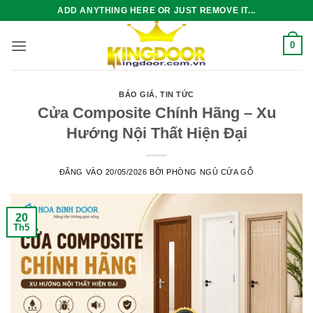
Bỏ
ADD ANYTHING HERE OR JUST REMOVE IT...
qua
nội
0
dung
BÁO GIÁ
,
TIN TỨC
Cửa Composite Chính Hãng – Xu
Hướng Nội Thất Hiện Đại
ĐĂNG VÀO
20/05/2026
BỞI
PHÒNG NGỦ CỬA GỖ
20
Th5