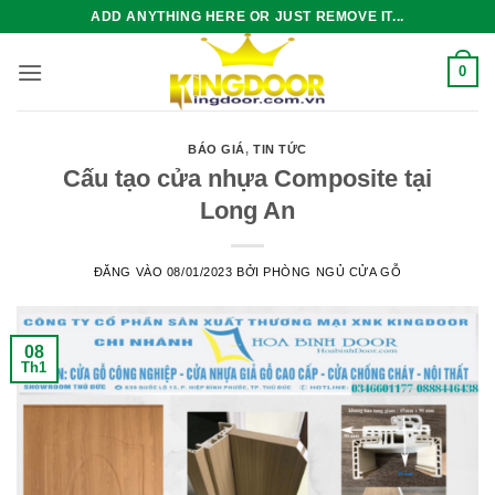
Bỏ
ADD ANYTHING HERE OR JUST REMOVE IT...
qua
nội
0
dung
BÁO GIÁ
,
TIN TỨC
Cấu tạo cửa nhựa Composite tại
Long An
ĐĂNG VÀO
08/01/2023
BỞI
PHÒNG NGỦ CỬA GỖ
08
Th1