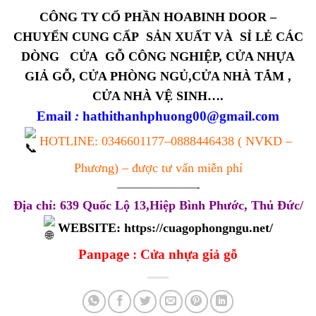
CÔNG TY CỔ PHẦN HOABINH DOOR –
CHUYỂN CUNG CẤP SẢN XUẤT VÀ SỈ LẺ CÁC
DÒNG CỬA GỖ CÔNG NGHIỆP, CỬA NHỰA
GIẢ GỖ, CỬA PHÒNG NGỦ,CỬA NHÀ TẮM ,
CỬA NHÀ VỆ SINH….
Email
:
hathithanhphuong00@gmail.com
HOTLINE:
0346601177
–
0888446438
( NVKD –
Phương) – được tư vấn miễn phí
———————-
Địa chỉ: 639 Quốc Lộ 13,Hiệp Bình Phước, Thủ Đức/
WEBSITE:
https://cuagophongngu.net/
Panpage :
Cửa nhựa giả gỗ