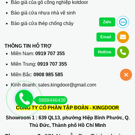
Báo giá của gỗ công nghiệp kotdoor
Báo giá cửa nhựa nhà vệ sinh
Zalo
Báo giá cửa thép chống cháy
Email
THÔNG TIN HỖ TRỢ
Hotline
Miền Nam:
0919 707 355
Miền Trung:
0919 707 355
Miền Bắc:
0908 985 585
Kinh doanh: sales.kingdoor@gmail.com
0888446438
CÔNG TY CỔ PHẦN TẬP ĐOÀN - KINGDOOR
Showroom 1
: 639 QL13, phường Hiệp Bình Phước, Q.
Thủ Đức, Thành phố Hồ Chí Minh