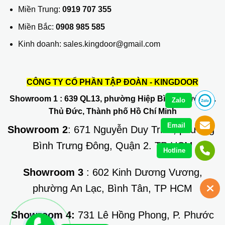
Miền Trung:
0919 707 355
Miền Bắc:
0908 985 585
Kinh doanh: sales.kingdoor@gmail.com
CÔNG TY CỔ PHẦN TẬP ĐOÀN - KINGDOOR
Showroom 1
: 639 QL13, phường Hiệp Bình Phước, Q.
Zalo
Thủ Đức, Thành phố Hồ Chí Minh
Email
Showroom 2
: 671 Nguyễn Duy Trinh, phường
Bình Trưng Đông, Quận 2. TP HCM
Hotline
Showroom 3
: 602 Kinh Dương Vương,
phường An Lạc, Bình Tân, TP HCM
Showroom 4:
731 Lê Hồng Phong, P. Phước