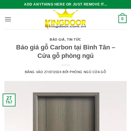
Bỏ
ADD ANYTHING HERE OR JUST REMOVE IT...
qua
nội
0
dung
BÁO GIÁ
,
TIN TỨC
Báo giá gỗ Carbon tại Bình Tân –
Cửa gỗ phòng ngủ
ĐĂNG VÀO
27/07/2024
BỞI
PHÒNG NGỦ CỬA GỖ
27
Th7