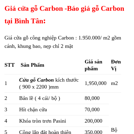
Giá cửa gỗ Carbon -Báo giá gỗ Carbon
:
tại Bình Tân
Giá cửa gỗ công nghiệp Carbon : 1.950.000/ m2 gồm
cánh, khung bao, nẹp chỉ 2 mặt
Giá sản
Đơn
STT
Sản Phẩm
phẩm
Vị
Cửa gỗ Carbon
kích thước
1
1,950,000
m2
( 900 x 2200 )mm
2
Bản lề ( 4 cái/ bộ )
80,000
3
Hít chặn cửa
70,000
4
Khóa tròn trơn Pasini
200,000
Bộ
5
Công lắp đặt hoàn thiện
350,000