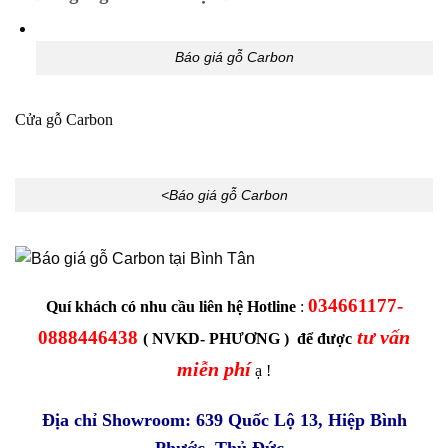
Báo giá gỗ Carbon
Cửa gỗ Carbon
<Báo giá gỗ Carbon
034661177-
Quí khách có nhu cầu liên hệ Hotline
:
tư vấn
0888446438
( NVKD- PHƯƠNG ) để được
miễn phí
ạ !
Địa chỉ Showroom: 639 Quốc Lộ 13, Hiệp Bình