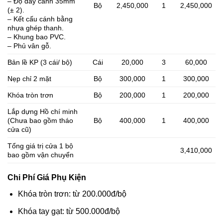
– Độ dày cánh 35mm
Bộ
2,450,000
1
2,450,000
(± 2).
– Kết cấu cánh bằng
nhựa ghép thanh.
– Khung bao PVC.
– Phủ vân gỗ.
Bản lề KP (3 cái/ bộ)
Cái
20,000
3
60,000
Nẹp chỉ 2 mặt
Bộ
300,000
1
300,000
Khóa tròn trơn
Bộ
200,000
1
200,000
Lắp dựng Hồ chí minh
(Chưa bao gồm tháo
Bộ
400,000
1
400,000
cửa cũ)
Tổng giá trị cửa 1 bộ
3,410,000
bao gồm vận chuyển
Chi Phí Giá Phụ Kiện
Khóa tròn trơn: từ 200.000đ/bộ
Khóa tay gạt: từ 500.000đ/bộ