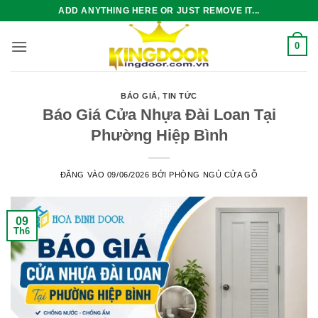
Bỏ
ADD ANYTHING HERE OR JUST REMOVE IT...
qua
nội
0
dung
BÁO GIÁ
,
TIN TỨC
Báo Giá Cửa Nhựa Đài Loan Tại
Phường Hiệp Bình
ĐĂNG VÀO
09/06/2026
BỞI
PHÒNG NGỦ CỬA GỖ
09
Th6