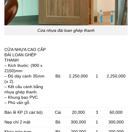
Cửa nhựa đài loan ghép thanh
CỬA NHỰA CAO CẤP
ĐÀI LOAN GHÉP
THANH
– Kích thước: (900 x
2150)mm
– Độ dày cánh 35mm
Bộ
2,250,000
1
2,250,000
(± 2).
– Kết cấu cánh bằng
nhựa ghép thanh.
– Khung bao PVC.
– Phủ vân gỗ.
Bản lề KP (3 cái/ bộ)
Cái
20,000
3
60,000
Nẹp chỉ 2 mặt
Bộ
300,000
1
300,000
Khóa tròn trơn
Bộ
200,000
1
200,000