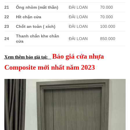
21
Ống nhòm (mắt thần)
ĐÀI LOAN
70.000
22
Hít chặn cửa
ĐÀI LOAN
70.000
23
Chốt an toàn ( xích)
ĐÀI LOAN
100.000
Thanh chắn khe chân
24
ĐÀI LOAN
850.000
cửa
Báo giá cửa nhựa
Xem thêm báo giá tại:
Composite mới nhất năm 2023