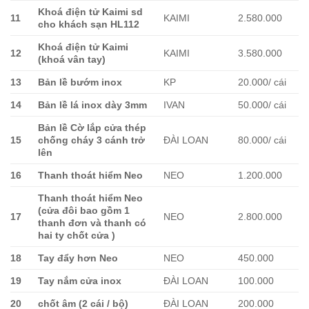
Khoá điện tử Kaimi sd
11
KAIMI
2.580.000
cho khách sạn HL112
Khoá điện tử Kaimi
12
KAIMI
3.580.000
(khoá vân tay)
13
Bản lề bướm inox
KP
20.000/ cái
14
Bản lề lá inox dày 3mm
IVAN
50.000/ cái
Bản lề Cờ lắp cửa thép
15
chống cháy 3 cánh trở
ĐÀI LOAN
80.000/ cái
lên
16
Thanh thoát hiểm Neo
NEO
1.200.000
Thanh thoát hiểm Neo
(cửa đôi bao gồm 1
17
NEO
2.800.000
thanh đơn và thanh có
hai ty chốt cửa )
18
Tay đẩy hơn Neo
NEO
450.000
19
Tay nắm cửa inox
ĐÀI LOAN
100.000
20
chốt âm (2 cái / bộ)
ĐÀI LOAN
200.000