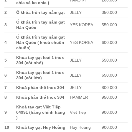
chìa và ko chìa )
2
Ổ khóa tròn tay nắm gạt
JELLY
350.000
Ổ khóa tròn tay nắm gạt
3
YES KOREA
550.000
Hàn Quốc
Ổ khóa tròn tay nắm gạt
4
Hàn Quốc ( khoá chuồn
YES KOREA
600.000
chuồn)
Khóa tay gạt loại 1 inox
5
JELLY
550.000
304 (cốt nhỏ)
Khóa tay gạt loại 1 inox
6
JELLY
650.000
304 (cốt lớn)
7
Khoá phân thể Inox 304
JELLY
800.000
8
Khoá phân thể Inox 304
HAMMER
950.000
Khoá tay gạt Việt Tiệp
9
04991 (hàng chính hãng
Việt Tiệp
900.000
)
10
Khoá tay gạt Huy Hoàng
Huy Hoàng
900.000