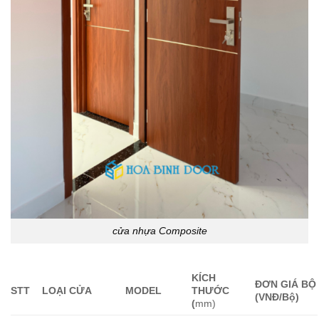
cửa nhựa Composite
KÍCH
ĐƠN GIÁ BỘ
ST
T
LOẠI CỬA
MODEL
THƯỚC
(VNĐ/Bộ)
(
mm)