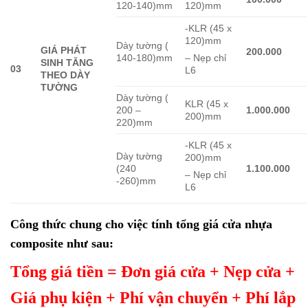
120-140)mm
120)mm
-KLR (45 x
120)mm
Dày tường (
GIÁ PHÁT
200.000
140-180)mm
– Nẹp chỉ
SINH TĂNG
03
L6
THEO DÀY
TƯỜNG
Dày tường (
KLR (45 x
200 –
1.000.000
200)mm
220)mm
-KLR (45 x
Dày tường
200)mm
(240
1.100.000
– Nẹp chỉ
-260)mm
L6
Công thức chung cho việc tính tổng giá cửa nhựa
composite như sau:
Tổng giá tiền = Đơn giá cửa + Nẹp cửa +
Giá phụ kiện + Phí vận chuyển + Phí lắp