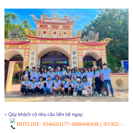
–
Qúy khách có nhu cầu liên hệ ngay:
HOTLINE:
0346601177
–
0888446438
( NVKD –