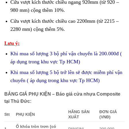
Cửa vượt kích thước chiều ngang 920mm (từ 920 –
980 mm) cộng thêm 10%.
Cửa vượt kích thước chiều cao 2200mm (từ 2215 –
2280 mm) cộng thêm 5%.
Lưu ý:
Khi mua số lượng 3 bộ phí vận chuyển là 200.000đ (
áp dụng trong khu vực Tp HCM)
Khi mua số lượng 5 bộ trở lên sẽ được miễm phí vận
chuyển ( áp dụng trong khu vực Tp HCM)
BẢNG GIÁ PHỤ KIỆN – Báo giá cửa nhựa Composite
tại Thủ Đức:
HÃNG SẢN
ĐƠN GIÁ
Stt
PHỤ KIỆN
XUẤT
(VNĐ)
Ổ khóa tròn trơn (có
1
PANSINI
200.000