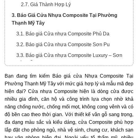
2.7. Giá Thành Hợp Lý
3. Báo Giá Cửa Nhựa Composite Tại Phường
Thạnh Mỹ Tây
3.1. Báo giá Cửa nhựa Composite Phủ Da
3.2. Báo giá Cửa nhựa Composite Sơn Pu
3.3. Báo giá Cửa nhựa Composite Luxury – Sơn
Vân Gỗ
4. Ứng Dụng Của Cửa Nhựa Composite
Bạn đang tìm kiếm Báo giá cửa Nhựa Composite Tại
Phường Thạnh Mỹ Tây với mức giá hợp lý và mẫu mã đẹp
4.1. Cửa Phòng Ngủ
hiện đại? Cửa nhựa Composite hiện là dòng cửa được
4.2. Cửa Nhà Vệ Sinh
nhiều gia đình, căn hộ và công trình lựa chọn nhờ khả
4.3. Cửa Căn Hộ, Chung Cư
năng chống nước, chống mối mọt, không cong vênh và có
độ bền cao theo thời gian. Với thiết kế vân gỗ sang trọng,
4.4. Cửa Văn Phòng, Khách Sạn, Nhà Phố
đa dạng màu sắc và kiểu dáng, cửa Composite phù hợp
5. Thông Tin Liên Hệ Tư Vấn Và Báo Giá Cửa Gỗ
lắp đặt cho phòng ngủ, nhà vệ sinh, chung cư, khách sạn
Composite Uy Tín Tại Phường Thạnh Mỹ Tây
hay văn phòng hiện đại. Ngoài yếu tố thẩm mỹ, nhiều