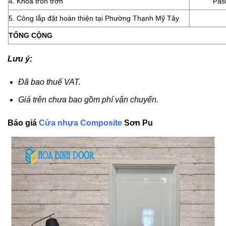
4. Khóa tròn trơn
Pasi
5. Công lắp đặt hoàn thiện tại Phường Thạnh Mỹ Tây
TỔNG CỘNG
Lưu ý:
Đã bao thuế VAT.
Giá trên chưa bao gồm phí vận chuyển.
Báo giá
Cửa nhựa Composite
Sơn Pu