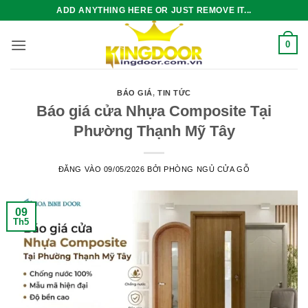
Bỏ
ADD ANYTHING HERE OR JUST REMOVE IT...
qua
nội
0
dung
BÁO GIÁ
,
TIN TỨC
Báo giá cửa Nhựa Composite Tại
Phường Thạnh Mỹ Tây
ĐĂNG VÀO
09/05/2026
BỞI
PHÒNG NGỦ CỬA GỖ
09
Th5