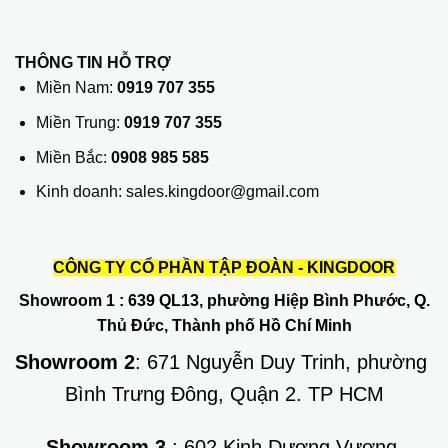
THÔNG TIN HỖ TRỢ
Miền Nam:
0919 707 355
Miền Trung:
0919 707 355
Miền Bắc:
0908 985 585
Kinh doanh: sales.kingdoor@gmail.com
CÔNG TY CỔ PHẦN TẬP ĐOÀN - KINGDOOR
Showroom 1
: 639 QL13, phường Hiệp Bình Phước, Q.
Thủ Đức, Thành phố Hồ Chí Minh
Showroom 2
: 671 Nguyễn Duy Trinh, phường
Bình Trưng Đông, Quận 2. TP HCM
Showroom 3
: 602 Kinh Dương Vương,