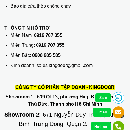
Báo giá cửa thép chống cháy
THÔNG TIN HỖ TRỢ
Miền Nam:
0919 707 355
Miền Trung:
0919 707 355
Miền Bắc:
0908 985 585
Kinh doanh: sales.kingdoor@gmail.com
CÔNG TY CỔ PHẦN TẬP ĐOÀN - KINGDOOR
Showroom 1
: 639 QL13, phường Hiệp Bình Phước, Q.
Zalo
Thủ Đức, Thành phố Hồ Chí Minh
Email
Showroom 2
: 671 Nguyễn Duy Trinh, phường
Bình Trưng Đông, Quận 2. TP HCM
Hotline