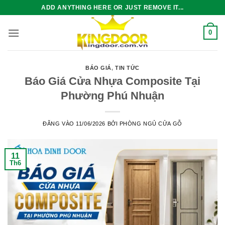
Bỏ
ADD ANYTHING HERE OR JUST REMOVE IT...
qua
nội
0
dung
BÁO GIÁ
,
TIN TỨC
Báo Giá Cửa Nhựa Composite Tại
Phường Phú Nhuận
ĐĂNG VÀO
11/06/2026
BỞI
PHÒNG NGỦ CỬA GỖ
11
Th6