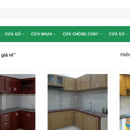
CỬA GỖ
CỬA NHỰA
CỬA CHỐNG CHÁY
CỬA SỔ
Hiển
giá rẻ”