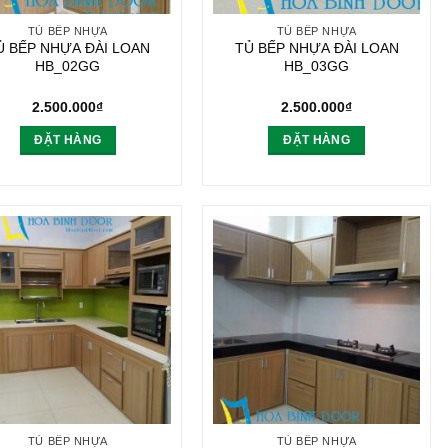
TỦ BẾP NHỰA
TỦ BẾP NHỰA
Ủ BẾP NHỰA ĐÀI LOAN
TỦ BẾP NHỰA ĐÀI LOAN
HB_02GG
HB_03GG
2.500.000
₫
2.500.000
₫
ĐẶT HÀNG
ĐẶT HÀNG
TỦ BẾP NHỰA
TỦ BẾP NHỰA