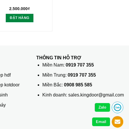
2.500.000
₫
ĐẶT HÀNG
THÔNG TIN HỖ TRỢ
ủ
Miền Nam:
0919 707 355
p hdf
Miền Trung:
0919 707 355
ệp kotdoor
Miền Bắc:
0908 985 585
sinh
Kinh doanh: sales.kingdoor@gmail.com
háy
Zalo
Email