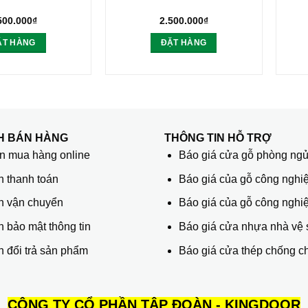
500.000
₫
2.500.000
₫
ẶT HÀNG
ĐẶT HÀNG
H BÁN HÀNG
THÔNG TIN HỖ TRỢ
 mua hàng online
Báo giá cửa gỗ phòng ng
h thanh toán
Báo giá của gỗ công nghiệ
h vận chuyển
Báo giá của gỗ công nghi
 bảo mật thông tin
Báo giá cửa nhựa nhà vệ 
 đổi trả sản phẩm
Báo giá cửa thép chống c
CÔNG TY CỔ PHẦN TẬP ĐOÀN - KINGDOOR