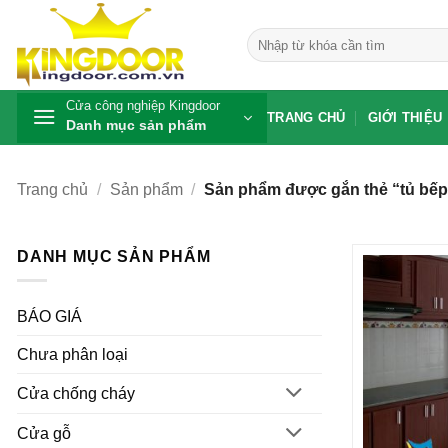
Bỏ
qua
Tìm
kiếm:
nội
dung
Cửa công nghiệp Kingdoor
TRANG CHỦ
GIỚI THIỆU
Danh mục sản phẩm
Trang chủ
/
Sản phẩm
/
Sản phẩm được gắn thẻ “tủ bếp 
DANH MỤC SẢN PHẨM
BÁO GIÁ
Chưa phân loại
Cửa chống cháy
Cửa gỗ