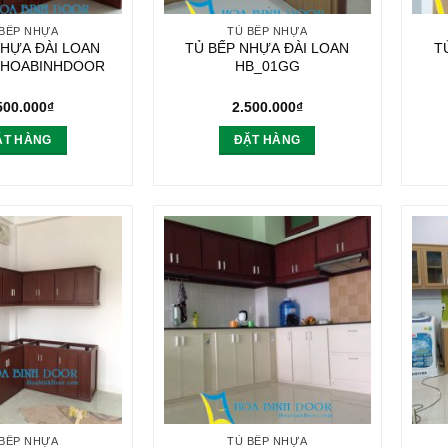
 BẾP NHỰA
TỦ BẾP NHỰA
NHỰA ĐÀI LOAN
TỦ BẾP NHỰA ĐÀI LOAN
T
 HOABINHDOOR
HB_01GG
500.000
₫
2.500.000
₫
ẶT HÀNG
ĐẶT HÀNG
 BẾP NHỰA
TỦ BẾP NHỰA