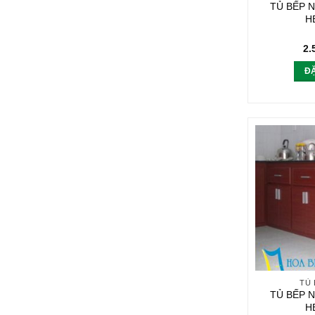
TỦ BẾP 
H
2.
Đ
TỦ
TỦ BẾP 
H