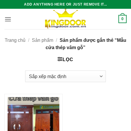
Bỏ
ADD ANYTHING HERE OR JUST REMOVE IT...
qua
nội
0
dung
Trang chủ
/
Sản phẩm
/
Sản phẩm được gắn thẻ “Mẫu
cửa thép vâm gỗ”
LỌC