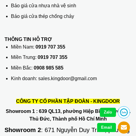
Báo giá cửa nhựa nhà vệ sinh
Báo giá cửa thép chống cháy
THÔNG TIN HỖ TRỢ
Miền Nam:
0919 707 355
Miền Trung:
0919 707 355
Miền Bắc:
0908 985 585
Kinh doanh: sales.kingdoor@gmail.com
CÔNG TY CỔ PHẦN TẬP ĐOÀN - KINGDOOR
Showroom 1
: 639 QL13, phường Hiệp Bình Phước, Q.
Zalo
Thủ Đức, Thành phố Hồ Chí Minh
Email
Showroom 2
: 671 Nguyễn Duy Trinh, phường