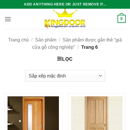
Bỏ
ADD ANYTHING HERE OR JUST REMOVE IT...
qua
nội
0
dung
Trang chủ
/
Sản phẩm
/
Sản phẩm được gắn thẻ “giá
cửa gỗ công nghiệp”
/
Trang 6
LỌC