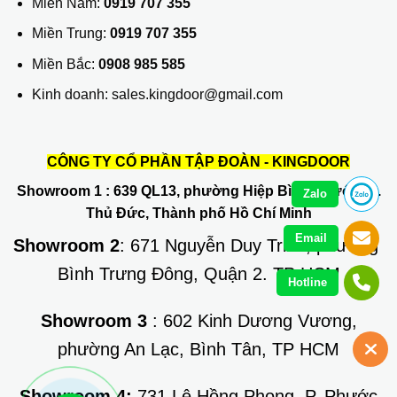
Miền Nam:
0919 707 355
Miền Trung:
0919 707 355
Miền Bắc:
0908 985 585
Kinh doanh: sales.kingdoor@gmail.com
CÔNG TY CỔ PHẦN TẬP ĐOÀN - KINGDOOR
Showroom 1
: 639 QL13, phường Hiệp Bình Phước, Q.
Zalo
Thủ Đức, Thành phố Hồ Chí Minh
Email
Showroom 2
: 671 Nguyễn Duy Trinh, phường
Bình Trưng Đông, Quận 2. TP HCM
Hotline
Showroom 3
: 602 Kinh Dương Vương,
phường An Lạc, Bình Tân, TP HCM
Showroom 4:
731 Lê Hồng Phong, P. Phước