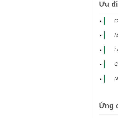
Ưu đ
C
M
L
C
N
Ứng 