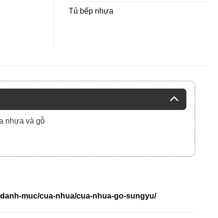
Tủ bếp nhựa
a nhựa và gỗ
t/danh-muc/cua-nhua/cua-nhua-go-sungyu/