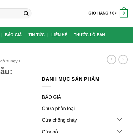
0
GIỎ HÀNG /
0
₫
BÁO GIÁ
TIN TỨC
LIÊN HỆ
THƯỚC LỖ BAN
gỗ sungyu
ẫu:
DANH MỤC SẢN PHẨM
BÁO GIÁ
Chưa phân loại
Cửa chống cháy
h
Cửa gỗ