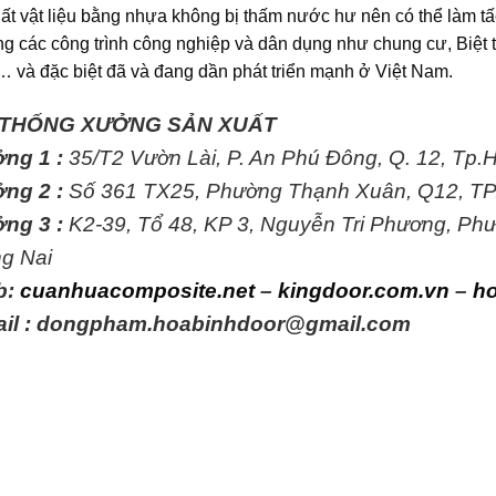
ất vật liệu bằng nhựa không bị thấm nước hư nên có thể làm tấ
ng các công trình công nghiệp và dân dụng như chung cư, Biệt 
 và đặc biệt đã và đang dần phát triển mạnh ở Việt Nam.
 THỐNG XƯỞNG SẢN XUẤT
ng 1 :
35/T2 Vườn Lài, P. An Phú Đông, Q. 12, Tp
ng 2 :
Số 361 TX25, Phường Thạnh Xuân, Q12, T
ng 3 :
K2-39, Tổ 48, KP 3, Nguyễn Tri Phương, Ph
g Nai
b:
cuanhuacomposite.net
–
kingdoor.com.vn
–
h
il : dongpham.hoabinhdoor@gmail.com