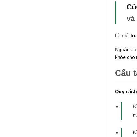
Cử
và
Là một lo
Ngoài ra 
khỏe cho 
Cấu 
Quy cách
K
t
K