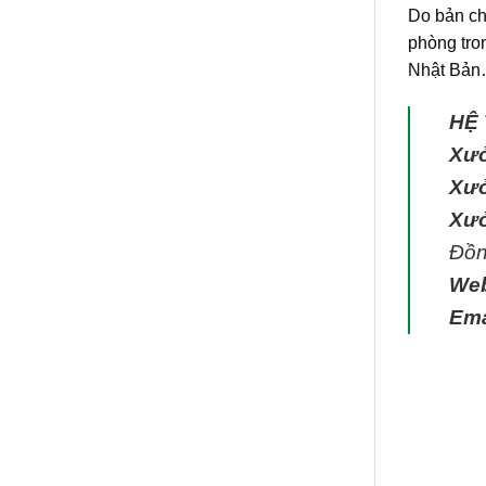
Do bản ch
phòng tro
Nhật Bản…
HỆ
Xưở
Xưở
Xưở
Đồn
We
Ema