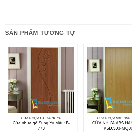
SẢN PHẨM TƯƠNG TỰ
CỬA NHỰA GỖ SUNGYU
CỬA NHỰA ABS HÀN
Cửa nhựa gỗ Sung Yu Mẫu: B-
CỬA NHỰA ABS HÀ
773
KSD.303-MQ8