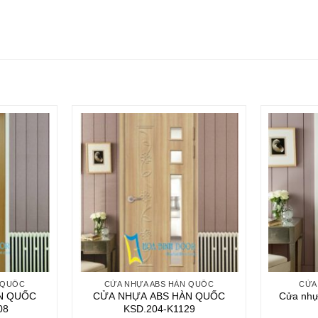
 QUỐC
CỬA NHỰA ABS HÀN QUỐC
CỬA
N QUỐC
CỬA NHỰA ABS HÀN QUỐC
Cửa nhự
08
KSD.204-K1129