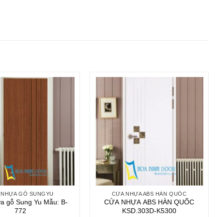
 NHỰA GỖ SUNGYU
CỬA NHỰA ABS HÀN QUỐC
a gỗ Sung Yu Mẫu: B-
CỬA NHỰA ABS HÀN QUỐC
772
KSD.303D-K5300