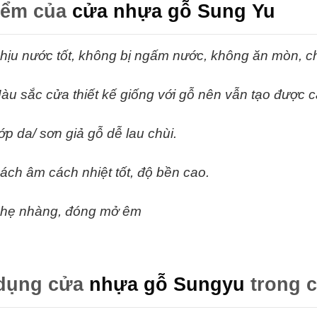
iểm của
cửa nhựa gỗ Sung Yu
hịu nước tốt, không bị ngấm nước, không ăn mòn, c
àu sắc cửa thiết kế giống với gỗ nên vẫn tạo được c
ớp da/ sơn giả gỗ dễ lau chùi.
ách âm cách nhiệt tốt, độ bền cao.
hẹ nhàng, đóng mở êm
dụng cửa
nhựa gỗ Sungyu
trong c