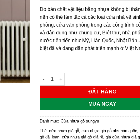
Do bản chất vật liệu bằng nhựa không bị th
nên có thể làm tấc cả các loại cửa nhà vệ si
phòng, cửa văn phòng trong các công trình c
và dân dụng như chung cư, Biệt thự, nhà ph
nước tiên tiến như Mỹ, Hàn Quốc, Nhật Bản
biệt đã và đang dần phát triển mạnh ở Việt 
Cửa nhựa gỗ Sung Yu Mẫu: SYB-329 số lượng
ĐẶT HÀNG
MUA NGAY
Danh mục:
Cửa nhựa gỗ sungyu
Thẻ:
cửa nhựa giả gỗ
,
cửa nhựa giả gỗ abs hàn quốc
,
gỗ đài loan
,
cửa nhựa giả gỗ giá rẽ
,
giá cửa nhựa giả g