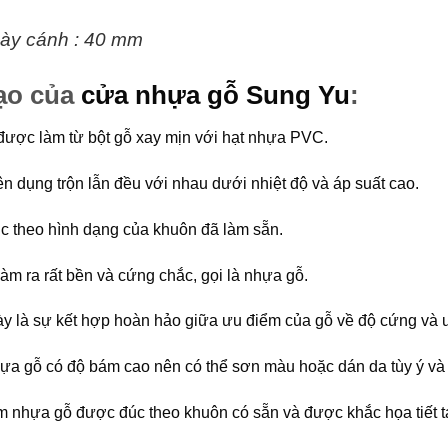
ày cánh : 40 mm
ạo của
cửa nhựa gỗ Sung Yu
:
ược làm từ bột gỗ xay mịn với hạt nhựa PVC.
n dụng trộn lẫn đều với nhau dưới nhiệt độ và áp suất cao.
c theo hình dạng của khuôn đã làm sẵn.
làm ra rất bền và cứng chắc, gọi là nhựa gỗ.
này là sự kết hợp hoàn hảo giữa ưu điểm của gỗ về độ cứng và
ựa gỗ có độ bám cao nên có thể sơn màu hoặc dán da tùy ý và
 nhựa gỗ được đúc theo khuôn có sẵn và được khắc họa tiết t