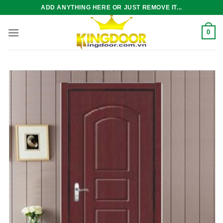
Bỏ
ADD ANYTHING HERE OR JUST REMOVE IT...
qua
nội
0
dung