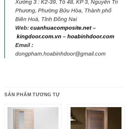
Xưởng 3 : K2-39, Tổ 48, KP 3, Nguyễn Tri
Phương, Phường Bửu Hòa, Thành phố
Biên Hoà, Tỉnh Đồng Nai
Web:
cuanhuacomposite.net
–
kingdoor.com.vn
–
hoabinhdoor.com
Email :
dongpham.hoabinhdoor@gmail.com
SẢN PHẨM TƯƠNG TỰ