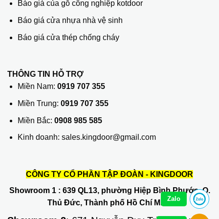
Báo giá của gỗ công nghiệp kotdoor
Báo giá cửa nhựa nhà vệ sinh
Báo giá cửa thép chống cháy
THÔNG TIN HỖ TRỢ
Miền Nam:
0919 707 355
Miền Trung:
0919 707 355
Miền Bắc:
0908 985 585
Kinh doanh: sales.kingdoor@gmail.com
CÔNG TY CỔ PHẦN TẬP ĐOÀN - KINGDOOR
Showroom 1
: 639 QL13, phường Hiệp Bình Phước, Q.
Zalo
Thủ Đức, Thành phố Hồ Chí Minh