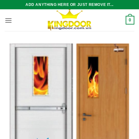
Bỏ
ADD ANYTHING HERE OR JUST REMOVE IT...
qua
nội
0
dung