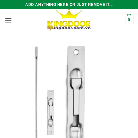
Bỏ
ADD ANYTHING HERE OR JUST REMOVE IT...
qua
nội
0
dung